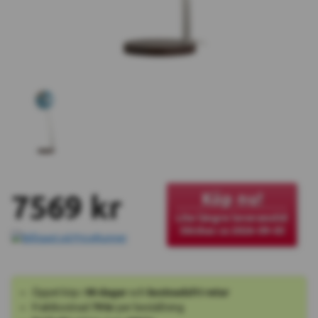
7569 kr
Köp nu!
Lite längre leveranstid
Skickas ca 2026-09-03
Öppet köp i
90 dagar
och
kostnadsfri retur
Fraktkostnad
79 kr
per beställning