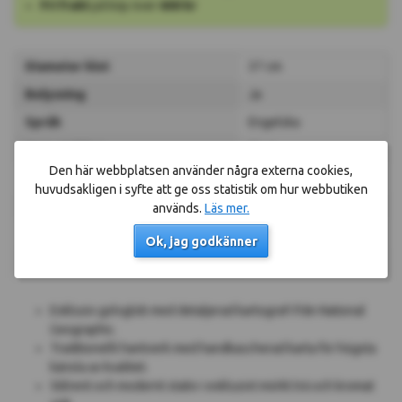
Fri frakt
på köp över
600 kr
Diameter klot
37 cm
Belysning
Ja
Språk
Engelska
Material klot
Plast
Den här webbplatsen använder några externa cookies,
Material stativ
Metall
huvudsakligen i syfte att ge oss statistik om hur webbutiken
Material fot
Trä
används.
Läs mer.
Material karta
Papper
Ok, jag godkänner
Färg
Klassisk
Exklusiv golvglob med detaljerad kartografi från National
Geographic.
Traditionellt hantverk med handkascherad karta för högsta
känsla av kvalitet.
Stilrent och modernt stativ i exklusivt mörkt trä och kromat