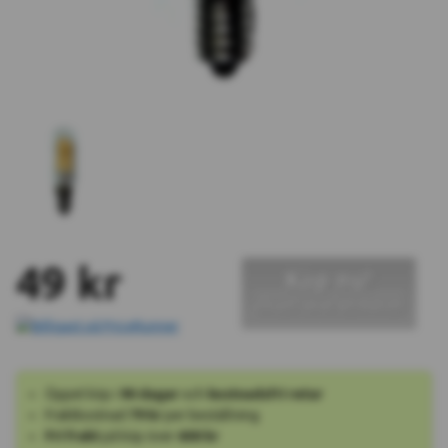
49 kr
Köp nu!
Okänt leveransdatum
Öppet köp i
90 dagar
och
kostnadsfri retur
Fraktkostnad
79 kr
per beställning
Fri frakt
på köp över
600 kr