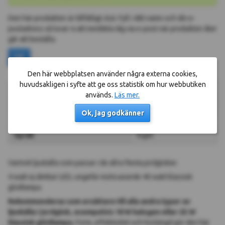
Den här produkten är tillfälligt slut. Fyll i ditt namn och din e-
postadress så lovar vi att meddela dig via e-post när produkten åter
går att beställa.
Ok
Den här webbplatsen använder några externa cookies,
huvudsakligen i syfte att ge oss statistik om hur webbutiken
Effekt
4.0000 w
används.
Läs mer.
Diameter klot
cm
Ok, jag godkänner
Belysning
Nej
Språk
Inget
Varmvit ljuskälla som passar i de allra flesta jordglober.
4 watt ej dimbar LED, ungefär motsvarande 40 watt klassisk
glödlampa.
Rekommenderas som ersättare till alla andra typer av
ljuskälla i jordglob, exempelvis 18 W halogen eller 25 W
klassisk glödlampa.
Form, effektivitet och livslängd gör den här