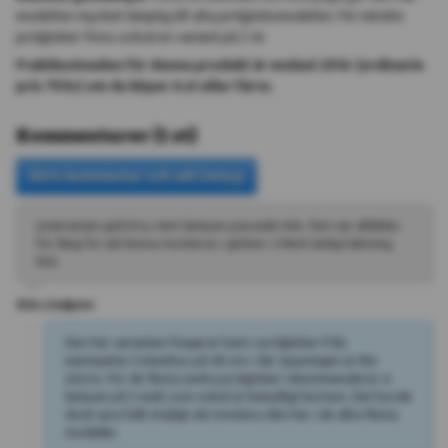
modellen mycket lämplig till alla jordglobsmodeller. För mindre
jordglober finns också en variant på 2 W.
Fraktkostnaden för denna produkt är endast 29 kr (ordinarie
pris 79 kr) om du köper 6 st eller färre.
Kommentarer
(
1
st
)
Leveransen gick bra, men lampan passade inte. Den var alldeles
för lång för att kunna monteras i globen :( Med vänlig hälsning
Kim
Kundtjänst
Kim Lindgren
👋
Den här varianten fungerar bäst i jordglober från
exempelvis Columbus på 40 cm+ där öppningen är lite
större. För de flesta andra jordglober rekommenderar vi
lampan på 2 watt som också är betydligt kortare. Det borde
Välkommen till chatten
dock vara fullt möjligt att montera den här i de allra flesta
modeller.
Har du frågor? Chatta med vår AI-assistent