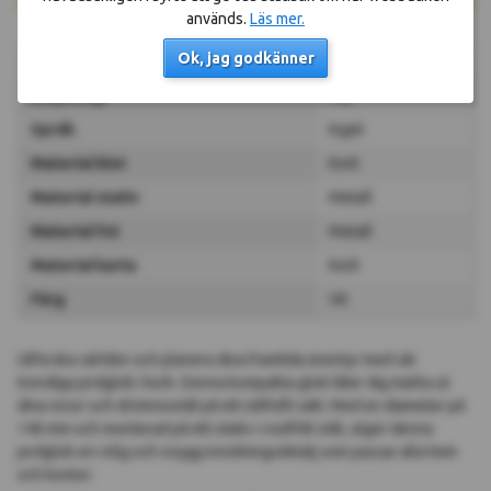
används.
Läs mer.
Ok, jag godkänner
Diameter klot
14 cm
Belysning
Nej
Språk
Inget
Material klot
Kork
Material stativ
Metall
Material fot
Metall
Material karta
Kork
Färg
Vit
Utforska världen och planera dina framtida äventyr med vår
trendiga jordglob i kork. Denna kompakta glob låter dig märka ut
dina resor och drömresmål på ett stilfullt sätt. Med en diameter på
Kundtjänst
140 mm och monterad på ett stativ i rostfritt stål, utgör denna
jordglob en rolig och snygg inredningsdetalj som passar alla hem
och kontor.