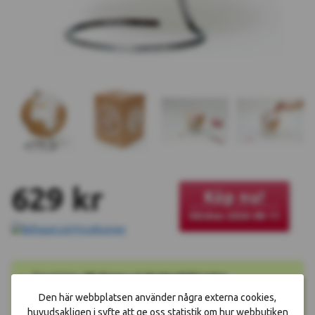
629 kr
Köp nu!
Skickas 2026-08-11
Öppet köp i
90 dagar
och
kostnadsfri retur
Fraktkostnad
79 kr
per beställning
Den här webbplatsen använder några externa cookies,
Fri frakt
på köp över
600 kr
huvudsakligen i syfte att ge oss statistik om hur webbutiken